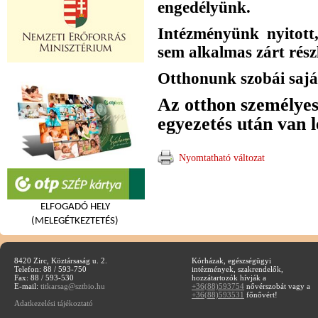
engedélyünk.
Intézményünk nyitott,
sem alkalmas zárt részl
Otthonunk szobái saját
Az otthon személyes
egyezetés után van l
Nyomtatható változat
ELFOGADÓ HELY
(MELEGÉTKEZTETÉS)
8420 Zirc, Köztársaság u. 2.
Kórházak, egészségügyi
Telefon: 88 / 593-750
intézmények, szakrendelők,
Fax: 88 / 593-530
hozzátartozók hívják a
E-mail:
titkarsag@sztbio.hu
+36(88)593754
nővérszobát vagy a
+36(88)593531
főnővért!
Adatkezelési tájékoztató