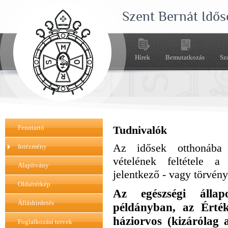
Szent Bernát Idős
Hírek
Bemutatkozás
Sz
Fenntartó
Tudnivalók
Az idősek otthonába v
Intézmény
vételének feltétele a
Alapítvány
jelentkező - vagy törvény
Oldaltérkép
Az egészségi állap
Álláshirdetés
példányban, az Érté
háziorvos (kizárólag 
Foglalkozási tervek