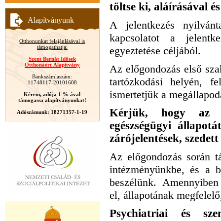
töltse ki, aláírásával é
Alapítványunk
A jelentkezés nyilvánt
kapcsolatot a jelentk
Otthonunkat felajánlásával is
támogathatja:
egyeztetése céljából.
Szent Bernát Idősek
Otthonáért Alapítvány
Az előgondozás első szak
Bankszámlaszám:
tartózkodási helyén, fe
11748117-20101608
ismertetjük a megállapodá
Kérem, adója 1 %-ával
támogassa alapítványunkat!
Kérjük, hogy az e
Adószámunk: 18271357-1-19
egészségügyi állapotát
zárójelentések, szedett
Az előgondozás során tá
intézményünkbe, és a bek
beszélünk. Amennyiben
el, állapotának megfelel
Psychiatriai és sze