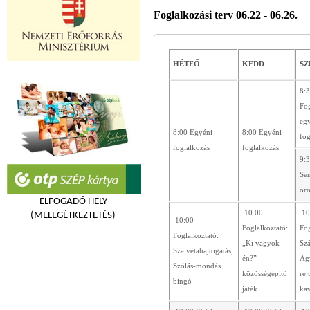
Foglalkozási terv 06.22 - 06.26.
HÉTFŐ
KEDD
SZ
8:
Fog
eg
8:00 Egyéni
8:00 Egyéni
fog
foglalkozás
foglalkozás
9:3
Sen
ör
ELFOGADÓ HELY
10:00
10
(MELEGÉTKEZTETÉS)
10:00
Foglalkoztató:
Fog
Foglalkoztató:
„Ki vagyok
Sz
Szalvétahajtogatás,
én?”
Ag
Szólás-mondás
közösségépítő
rej
bingó
játék
ka