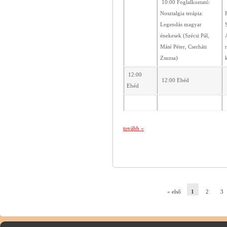
10:00 Foglalkoztató:
Nosztalgia terápia:
Legendás magyar
énekesek (Szécsi Pál,
Máté Péter, Cserháti
Zsuzsa)
12:00
12:00 Ebéd
Ebéd
tovább »
« első
1
2
3