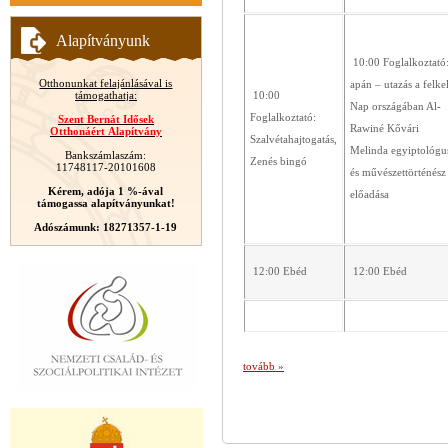
Alapítványunk
10:00 Foglalkoztató
Otthonunkat felajánlásával is
apán – utazás a felke
támogathatja:
10:00
Nap országában Al-
Foglalkoztató:
Szent Bernát Idősek
Rawiné Kővári
Otthonáért Alapítvány
Szalvétahajtogatás,
Melinda egyiptológu
Bankszámlaszám:
Zenés bingó
11748117-20101608
és művészettörténész
Kérem, adója 1 %-ával
előadása
támogassa alapítványunkat!
Adószámunk: 18271357-1-19
12:00 Ebéd
12:00 Ebéd
tovább »