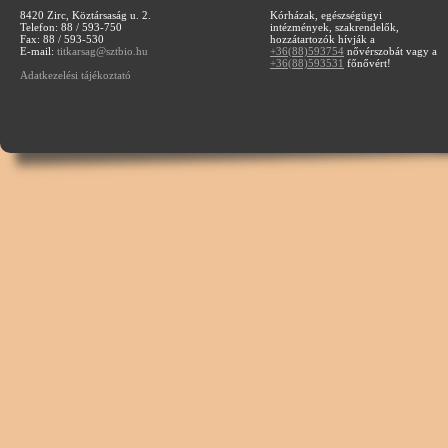
8420 Zirc, Köztársaság u. 2.
Kórházak, egészségügyi
Telefon: 88 / 593-750
intézmények, szakrendelők,
Fax: 88 / 593-530
hozzátartozók hívják a
E-mail:
titkarsag@sztbio.hu
+36(88)593754
nővérszobát vagy a
+36(88)593531
főnővért!
Adatkezelési tájékoztató