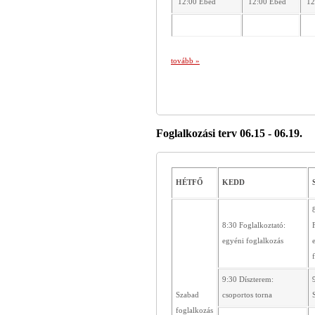
12:00 Ebéd
12:00 Ebéd
12
tovább »
Foglalkozási terv 06.15 - 06.19.
HÉTFŐ
KEDD
8:30 Foglalkoztató:
egyéni foglalkozás
9:30 Díszterem:
Szabad
csoportos torna
foglalkozás