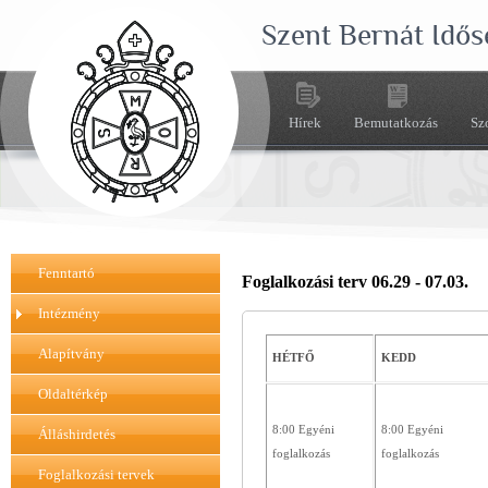
Szent Bernát Idős
Hírek
Bemutatkozás
Sz
Fenntartó
Foglalkozási terv 06.29 - 07.03.
Intézmény
Alapítvány
HÉTFŐ
KEDD
Oldaltérkép
8:00 Egyéni
8:00 Egyéni
Álláshirdetés
foglalkozás
foglalkozás
Foglalkozási tervek