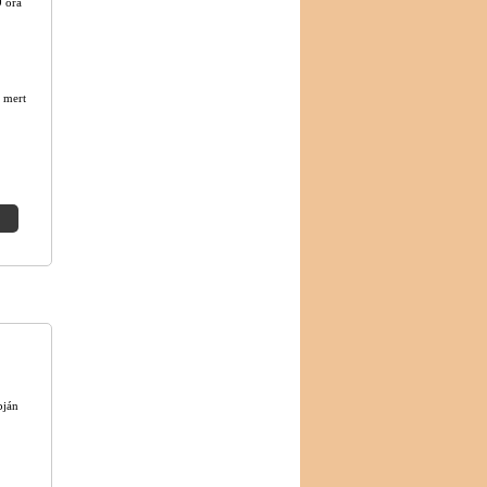
9 óra
 mert
pján