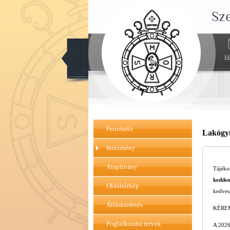
Sz
H
Fenntartó
Lakógy
Intézmény
Alapítvány
Tájéko
kedden
Oldaltérkép
kedves 
Álláshirdetés
KÉRE
Foglalkozási tervek
A 2026.