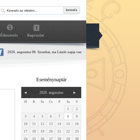
keresés
Étkeztetés
Kapcsolat
2026. augusztus 08. Szombat, ma László napja van
Eseménynaptár
2026. augusztus
H
K
Sz
Cs
P
Sz
V
1
2
3
4
5
6
7
8
9
10
11
12
13
14
15
16
17
18
19
20
21
22
23
24
25
26
27
28
29
30