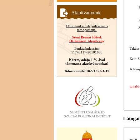
Alapítványunk
Otthonunkat felajánlásával is
támogathatja:
Szent Bernát Idősek
Otthonáért Alapítvány
Bankszámlaszám:
Takács
11748117-20101608
Kelt: Z
Kérem, adója 1 %-ával
támogassa alapítványunkat!
A lakó
Adószámunk: 18271357-1-19
tovább
Látogat