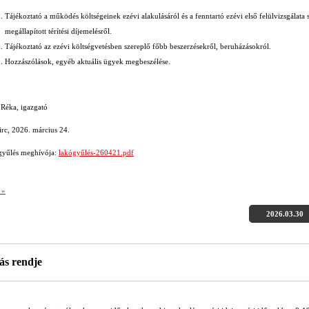
Tájékoztató a működés költségeinek ezévi alakulásáról és a fenntartó ezévi első felülvizsgálata 
megállapított térítési díjemelésről.
Tájékoztató az ezévi költségvetésben szereplő főbb beszerzésekről, beruházásokról.
Hozzászólások, egyéb aktuális ügyek megbeszélése.
 Réka, igazgató
irc, 2026. március 24.
gyűlés meghívója:
lakógyűlés-260421.pdf
 »
2026.03.30
ás rendje