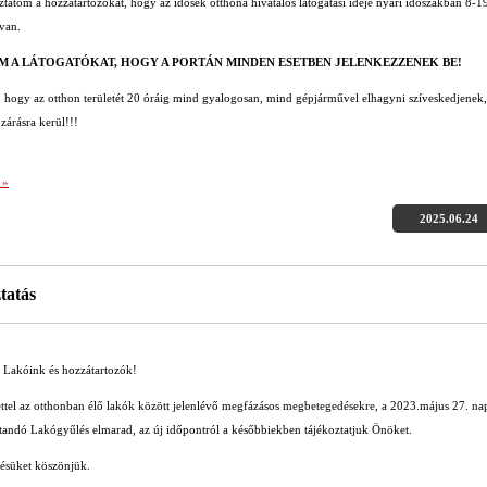
tatom a hozzátartozókat, hogy az idősek otthona hivatalos látogatási ideje nyári időszakban 8-1
 van.
M A LÁTOGATÓKAT, HOGY A PORTÁN MINDEN ESETBEN JELENKEZZENEK BE!
 hogy az otthon területét 20 óráig mind gyalogosan, mind gépjárművel elhagyni szíveskedjenek,
zárásra kerül!!!
 »
2025.06.24
tatás
t Lakóink és hozzátartozók!
ettel az otthonban élő lakók között jelenlévő megfázásos megbetegedésekre, a 2023.május 27. na
tandó Lakógyűlés elmarad, az új időpontról a későbbiekben tájékoztatjuk Önöket.
ésüket köszönjük.