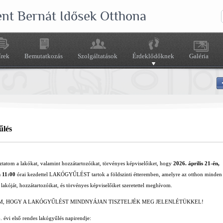
ent Bernát Idősek Otthona
írek
Bemutatkozás
Szolgáltatások
Érdeklődőknek
Galéria
űlés
ztatom a lakókat, valamint hozzátartozóikat, törvényes képviselőiket, hogy
2026. április 21-én,
 11:00
órai kezdettel LAKÓGYŰLÉST tartok a földszinti étteremben, amelyre az otthon minden
lakóját, hozzátartozóikat, és törvényes képviselőiket szeretettel meghívom.
M, HOGY A LAKÓGYŰLÉST MINDNYÁJAN TISZTELJÉK MEG JELENLÉTÜKKEL!
 évi első rendes lakógyűlés napirendje: