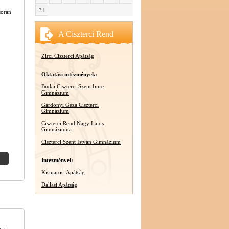
31
során
A Ciszterci Rend
Zirci Ciszterci Apátság
Oktatási intézmények:
Budai Ciszterci Szent Imre
Gimnázium
Gárdonyi Géza Ciszterci
Gimnázium
Ciszterci Rend Nagy Lajos
Gimnáziuma
Ciszterci Szent István Gimnázium
Intézményei:
Kismarosi Apátság
Dallasi Apátság