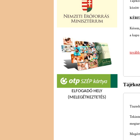
Tájékoz
között
KÉRE
Kérem,
a kapu 
tovább
Tájékoz
ELFOGADÓ HELY
(MELEGÉTKEZTETÉS)
Tisztel
Tekint
megtar
Megért