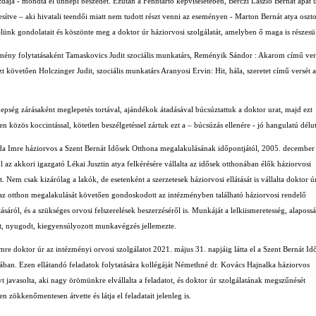
dája - mondta el ünnepi beszédét. Ezután a Fenntartó képviseletében, Bérczi László Bernát apát u
esítve – aki hivatali teendői miatt nem tudott részt venni az eseményen - Marton Bernát atya oszto
ünk gondolatait és köszönte meg a doktor úr háziorvosi szolgálatát, amelyben ő maga is részesül
mény folytatásaként Tamaskovics Judit szociális munkatárs, Reményik Sándor : Akarom című ver
t követően Holczinger Judit, szociális munkatárs Aranyosi Ervin: Hit, hála, szeretet című versét 
pség zárásaként meglepetés tortával, ajándékok átadásával búcsúztattuk a doktor urat, majd ezt
n közös koccintással, kötetlen beszélgetéssel zártuk ezt a – búcsúzás ellenére - jó hangulatú délut
da Imre háziorvos a Szent Bernát Idősek Otthona megalakulásának időpontjától, 2005. december
l az akkori igazgató Lékai Jusztin atya felkérésére vállalta az idősek otthonában élők háziorvosi
át. Nem csak kizárólag a lakók, de esetenként a szerzetesek háziorvosi ellátását is vállalta doktor ú
e az otthon megalakulását követően gondoskodott az intézményben található háziorvosi rendelő
tásáról, és a szükséges orvosi felszerelések beszerzéséről is. Munkáját a lelkiismeretesség, alaposs
t, nyugodt, kiegyensúlyozott munkavégzés jellemezte.
re doktor úr az intézményi orvosi szolgálatot 2021. május 31. napjáig látta el a Szent Bernát Id
ában. Ezen ellátandó feladatok folytatására kollégáját Némethné dr. Kovács Hajnalka háziorvos
t javasolta, aki nagy örömünkre elvállalta a feladatot, és doktor úr szolgálatának megszűnését
n zökkenőmentesen átvette és látja el feladatait jelenleg is.