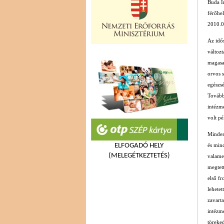
Buda Im
férőhe
2010.05
Az idős
változt
magasab
orvos 
egészsé
További
intézm
volt pé
Minden 
ELFOGADÓ HELY
és min
(MELEGÉTKEZTETÉS)
valame
megtet
első fr
lehetet
zavart
intézm
töreked