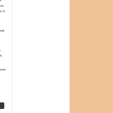
sban
t. A
zték
k
ek
zintén