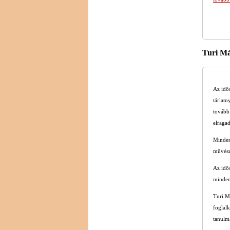
Turi Má
Az idő
tárlat
tovább 
elragad
Minden
művész
Az idős
minden
Turi M
foglalk
tanulm