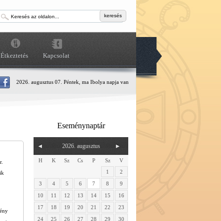
keresés
Étkeztetés
Kapcsolat
2026. augusztus 07. Péntek, ma Ibolya napja van
Eseménynaptár
2026. augusztus
H
K
Sz
Cs
P
Sz
V
r.
1
2
ik
3
4
5
6
7
8
9
10
11
12
13
14
15
16
17
18
19
20
21
22
23
mény
24
25
26
27
28
29
30