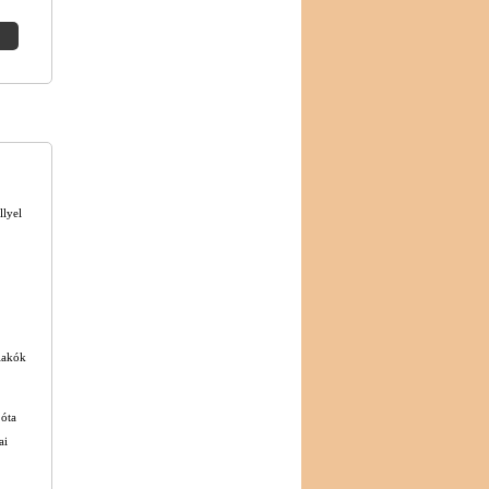
llyel
 lakók
 óta
ai