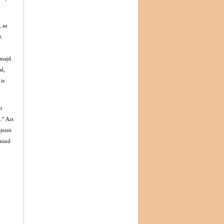
, az
t.
 majd.
al,
is
t
.” Azt
jezni
 mind