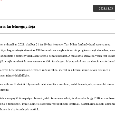
2021.12.03
ria tárletmegnyitója
sek otthonában 2021. október 21-én 10 órai kezdettel Turi Mária festőművésznő tartotta meg
nyitóját hagyományőrzőként az 1900-as éveknek megfelelő korhű, polgárasszonyi viseletben, ame
színesítette a festménykiállításon történő bemutatkozását. A művésznő szenvedélyesen fest, szinte
ják a saját indulatai és nem ismerve az időt, fáradságot, folytatja és élvezi az alkotás adta örömet!
 egyes képe időutazás az elfeledett régi korokba, melyet az elkészült művei révén oszt meg a
etek iránt érdeklődőkkel.
ek otthona földszinti folyosóinak falait ékesítik a szebbnél, szebb festmények, színesebbé téve a
napjait.
ária a megnyitó ünnepségen festményeiről ismertetést adott, és elmondta, hogy 2004 novembere
ozik a festészettel, művei zömét elsősorban reprodukciók, grafikák, pasztellkréta rajzok, anatómi
ányok és olajfestmények teszik ki.