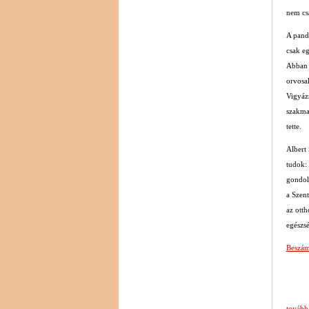
nem cs
A pandé
csak e
Abban 
orvosa
Vigyázn
szakmai
tette.
Albert
tudok: 
gondol
a Szen
az otth
egészs
Beszám
tovább