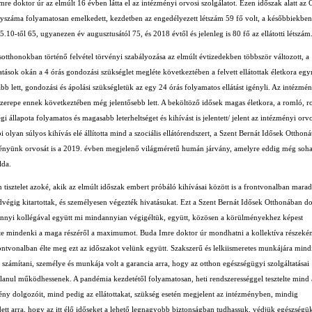
re doktor úr az elmúlt 16 évben látta el az intézményi orvosi szolgálatot. Ezen időszak alatt az 
lyszáma folyamatosan emelkedett, kezdetben az engedélyezett létszám 59 fő volt, a későbbiekben
.10-től 65, ugyanezen év augusztusától 75, és 2018 évtől és jelenleg is 80 fő az ellátotti létszám
otthonokban történő felvétel törvényi szabályozása az elmúlt évtizedekben többször változott, a
atások okán a 4 órás gondozási szükséglet megléte következtében a felvett ellátottak életkora egy
b lett, gondozási és ápolási szükségletük az egy 24 órás folyamatos ellátást igényli. Az intézmén
szerepe ennek következtében még jelentősebb lett. A beköltöző idősek magas életkora, a romló, r
gi állapota folyamatos és magasabb leterheltséget és kihívást is jelentett/ jelent az intézményi orvo
 olyan súlyos kihívás elé állította mind a szociális ellátórendszert, a Szent Bernát Idősek Otthoná
ényünk orvosát is a 2019. évben megjelenő világméretű humán járvány, amelyre eddig még soh
lda.
tisztelet azoké, akik az elmúlt időszak embert próbáló kihívásai között is a frontvonalban marad
dvégig kitartottak, és személyesen végezték hivatásukat. Ezt a Szent Bernát Idősek Otthonában d
nnyi kollégával együtt mi mindannyian végigéltük, együtt, közösen a körülményekhez képest
te mindenki a maga részéről a maximumot. Buda Imre doktor úr mondhatni a kollektíva részekén
ontvonalban élte meg ezt az időszakot velünk együtt. Szakszerű és lelkiismeretes munkájára mind
t számítani, személye és munkája volt a garancia arra, hogy az otthon egészségügyi szolgáltatásai
alanul működhessenek. A pandémia kezdetétől folyamatosan, heti rendszerességgel tesztelte mind 
ény dolgozóit, mind pedig az ellátottakat, szükség esetén megjelent az intézményben, mindig
ett arra, hogy az itt élő időseket a lehető legnagyobb biztonságban tudhassuk, védjük egészségük