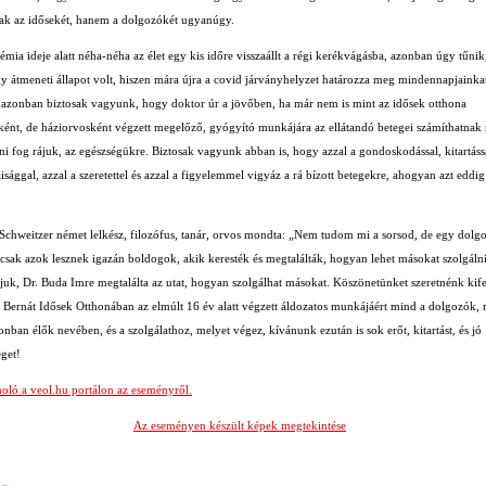
ak az idősekét, hanem a dolgozókét ugyanúgy.
mia ideje alatt néha-néha az élet egy kis időre visszaállt a régi kerékvágásba, azonban úgy tűnik
gy átmeneti állapot volt, hiszen mára újra a covid járványhelyzet határozza meg mindennapjainka
azonban biztosak vagyunk, hogy doktor úr a jövőben, ha már nem is mint az idősek otthona
ként, de háziorvosként végzett megelőző, gyógyító munkájára az ellátandó betegei számíthatnak
i fog rájuk, az egészségükre. Biztosak vagyunk abban is, hogy azzal a gondoskodással, kitartáss
sággal, azzal a szeretettel és azzal a figyelemmel vigyáz a rá bízott betegekre, ahogyan azt eddig 
 Schweitzer német lelkész, filozófus, tanár, orvos mondta: „Nem tudom mi a sorsod, de egy dolgo
csak azok lesznek igazán boldogok, akik keresték és megtalálták, hogyan lehet másokat szolgálni
juk, Dr. Buda Imre megtalálta az utat, hogyan szolgálhat másokat. Köszönetünket szeretnénk kife
t Bernát Idősek Otthonában az elmúlt 16 év alatt végzett áldozatos munkájáért mind a dolgozók,
onban élők nevében, és a szolgálathoz, melyet végez, kívánunk ezután is sok erőt, kitartást, és jó
éget!
oló a veol.hu portálon az eseményről.
Az eseményen készült képek megtekintése
 »