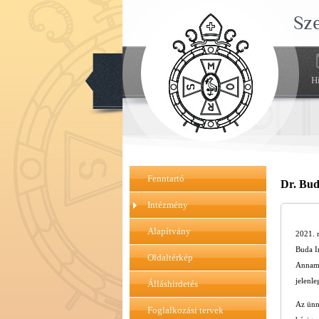
Sz
H
Fenntartó
Dr. Bud
Intézmény
Alapítvány
2021. 
Buda Im
Oldaltérkép
Annamá
jelenle
Álláshirdetés
Az ünn
Foglalkozási tervek