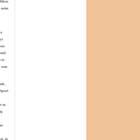
Otthon
 aztán
.
re
yi
ossz
stól.
t és
a nem
tak,
olgozó
t az
ig
az
et, és