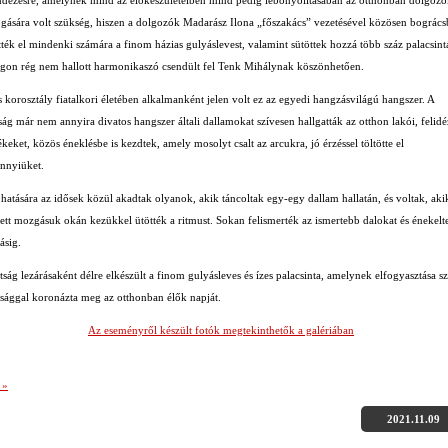
ogására volt szükség, hiszen a dolgozók Madarász Ilona „főszakács” vezetésével közösen bográc
tték el mindenki számára a finom házias gulyáslevest, valamint sütöttek hozzá több száz palacsintá
ágon rég nem hallott harmonikaszó csendült fel Tenk Mihálynak köszönhetően.
 korosztály fiatalkori életében alkalmanként jelen volt ez az egyedi hangzásvilágú hangszer. A
g már nem annyira divatos hangszer általi dallamokat szívesen hallgatták az otthon lakói, felidé
keket, közös éneklésbe is kezdtek, amely mosolyt csalt az arcukra, jó érzéssel töltötte el
nnyiüket.
hatására az idősek közül akadtak olyanok, akik táncoltak egy-egy dallam hallatán, és voltak, aki
ett mozgásuk okán kezükkel ütötték a ritmust. Sokan felismerték az ismertebb dalokat és énekelt
ásig.
ság lezárásaként délre elkészült a finom gulyásleves és ízes palacsinta, amelynek elfogyasztása s
sággal koronázta meg az otthonban élők napját.
Az eseményről készült fotók megtekinthetők a galériában
 »
2021.11.09