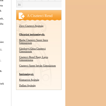
rat
31
tta
t.
A Ciszterci Rend
sét,
adta
Zirci Ciszterci Apátság
Oktatási intézmények:
Budai Ciszterci Szent Imre
ánt.
Gimnázium
Gárdonyi Géza Ciszterci
 1.
Gimnázium
Ciszterci Rend Nagy Lajos
Gimnáziuma
r,
Ciszterci Szent István Gimnázium
ág,
Intézményei:
Kismarosi Apátság
ősek
Dallasi Apátság