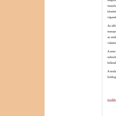
összef
készíte
vigass
Az idős
manapsá
az emlé
valame
A zene 
nehezít
kifárad
A mulat
boldog
tovább