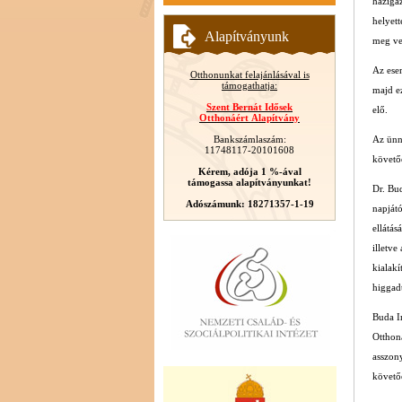
házigaz
helyett
Alapítványunk
meg vel
Az ese
Otthonunkat felajánlásával is
támogathatja:
majd ez
Szent Bernát Idősek
elő.
Otthonáért Alapítvány
Bankszámlaszám:
Az ünne
11748117-20101608
követőe
Kérem, adója 1 %-ával
támogassa alapítványunkat!
Dr. Bu
Adószámunk: 18271357-1-19
napjátó
ellátás
illetv
kialakí
higgad
Buda Im
Otthon
asszony
követőe