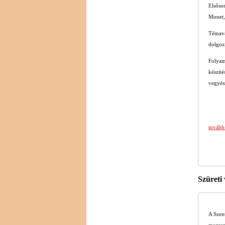
Elsőso
Monet,
Témavá
dolgozi
Folyam
készíté
vegyés
tovább
Szüreti 
A Szen
megren