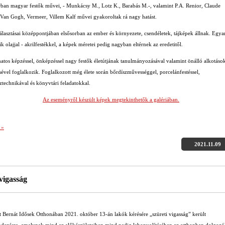
rban magyar festők művei, - Munkácsy M., Lotz K., Barabás M.-, valamint P.A. Renior, Claude
Van Gogh, Vermeer, Villem Kalf művei gyakoroltak rá nagy hatást.
lasztásai középpontjában elsősorban az ember és környezete, csendéletek, tájképek állnak. Egya
k olajjal - akrilfestékkel, a képek méretei pedig nagyban eltérnek az eredetitől.
atos képzéssel, önképzéssel nagy festők életútjának tanulmányozásával valamint önálló alkotáso
sével foglalkozik. Foglalkozott még élete során bőrdíszművességgel, porcelánfestéssel,
ztechnikával és könyvtári feladatokkal.
Az eseményről készült képek megtekinthetők a galériában.
 »
2021.11.09
vigasság
t Bernát Idősek Otthonában 2021. október 13-án lakók kérésére „szüreti vigasság” került
dezésre, amelynek mind az előkészületeiben mind pedig lebonyolításában az otthonban dolgoz