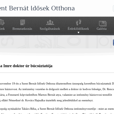
ent Bernát Idősek Otthona
írek
Bemutatkozás
Szolgáltatások
Érdeklődőknek
Galéria
a Imre doktor úr búcsúztatója
november 19-én a Szent Bernát Idősek Otthona dísztermében ünnepség keretében búcsúztattuk D
re háziorvost. Az intézmény vezetése és dolgozói mellett a doktor úr kedves felesége, Dr. Rencs
ria, a Fenntartó képviseletében Marton Bernát atya, valamint az intézmény háziorvosi teendőit
g ellátó Némethné dr. Kovács Hajnalka tisztelték meg jelenlétükkel az eseményt.
epség nyitásaként Takács Réka, a Szent Bernát Idősek Otthona intézményvezetője - mint az ese