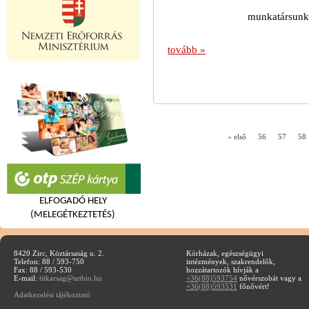
munkatársunk 
tovább »
« első
56
57
58
ELFOGADÓ HELY
(MELEGÉTKEZTETÉS)
8420 Zirc, Köztársaság u. 2.
Kórházak, egészségügyi
Telefon: 88 / 593-750
intézmények, szakrendelők,
Fax: 88 / 593-530
hozzátartozók hívják a
E-mail:
titkarsag@sztbio.hu
+36(88)593754
nővérszobát vagy a
+36(88)593531
főnővért!
Adatkezelési tájékoztató