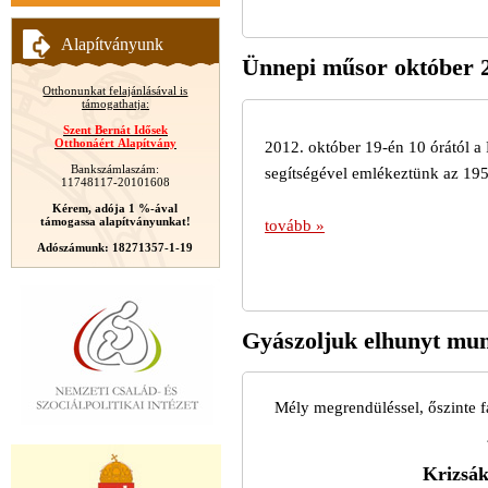
Alapítványunk
Ünnepi műsor október 
Otthonunkat felajánlásával is
támogathatja:
Szent Bernát Idősek
Otthonáért Alapítvány
2012. október 19-én 10 órától a
Bankszámlaszám:
segítségével emlékeztünk az 195
11748117-20101608
Kérem, adója 1 %-ával
támogassa alapítványunkat!
tovább »
Adószámunk: 18271357-1-19
Gyászoljuk elhunyt mu
Mély megrendüléssel, őszinte 
Krizsák