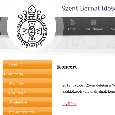
Szent Bernát Idős
Hírek
Bemutatkozás
Sz
Fenntartó
Koncert
Intézmény
Alapítvány
2012. október 25-én délután a 
Szakközépiskola diákjainak kom
Oldaltérkép
Álláshirdetés
tovább »
Foglalkozási tervek