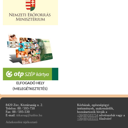
ELFOGADÓ HELY
(MELEGÉTKEZTETÉS)
8420 Zirc, Köztársaság u. 2.
Kórházak, egészségügyi
Telefon: 88 / 593-750
intézmények, szakrendelők,
Fax: 88 / 593-530
hozzátartozók hívják a
E-mail:
titkarsag@sztbio.hu
+36(88)593754
nővérszobát vagy a
+36(88)593531
főnővért!
Adatkezelési tájékoztató