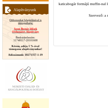
katicabogár formájú muffin-nal 
Alapítványunk
Szervező: a 
Otthonunkat felajánlásával is
támogathatja:
Szent Bernát Idősek
Otthonáért Alapítvány
Bankszámlaszám:
11748117-20101608
Kérem, adója 1 %-ával
támogassa alapítványunkat!
Adószámunk: 18271357-1-19