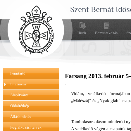
Szent Bernát Idős
Hírek
Bemutatkozás
Sz
Fenntartó
Farsang 2013. február 5
Intézmény
Vidám, vetélkedő formájában
Alapítvány
„Málészáj” és „Nyakigláb” csapa
Oldaltérkép
Álláshirdetés
Tombolasorsoláson mindenki nyer
Foglalkozási tervek
A vetélkedő végén a csapatok tagj