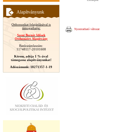
Alapítványunk
Otthonunkat felajánlásával is
támogathatja:
Nyomtatható változat
Szent Bernát Idősek
Otthonáért Alapítvány
Bankszámlaszám:
11748117-20101608
Kérem, adója 1 %-ával
támogassa alapítványunkat!
Adószámunk: 18271357-1-19