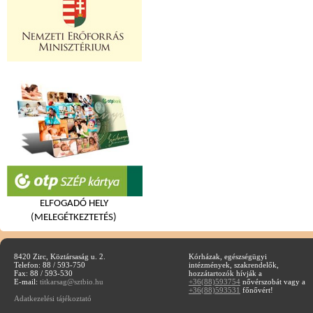
ELFOGADÓ HELY
(MELEGÉTKEZTETÉS)
8420 Zirc, Köztársaság u. 2.
Kórházak, egészségügyi
Telefon: 88 / 593-750
intézmények, szakrendelők,
Fax: 88 / 593-530
hozzátartozók hívják a
E-mail:
titkarsag@sztbio.hu
+36(88)593754
nővérszobát vagy a
+36(88)593531
főnővért!
Adatkezelési tájékoztató