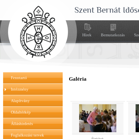
Szent Bernát Idős
Hírek
Bemutatkozás
Sz
Fenntartó
Galéria
Intézmény
Alapítvány
Oldaltérkép
Álláshirdetés
Foglalkozási tervek
Életképek