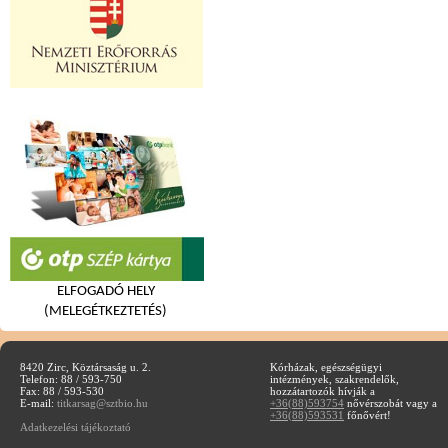
ELFOGADÓ HELY
(MELEGÉTKEZTETÉS)
8420 Zirc, Köztársaság u. 2.
Kórházak, egészségügyi
Telefon: 88 / 593-750
intézmények, szakrendelők,
Fax: 88 / 593-530
hozzátartozók hívják a
E-mail:
titkarsag@sztbio.hu
+36(88)593754
nővérszobát vagy a
+36(88)593531
főnővért!
Adatkezelési tájékoztató