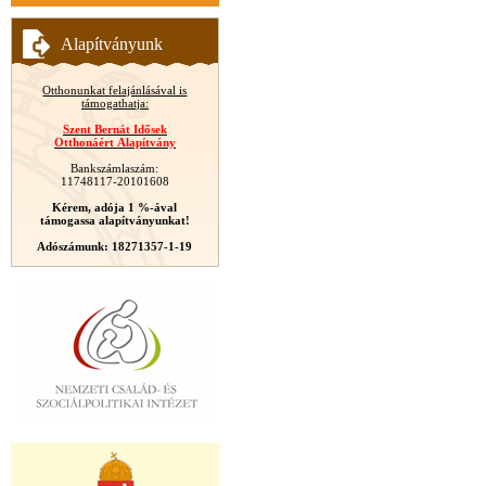
Alapítványunk
Otthonunkat felajánlásával is
támogathatja:
Szent Bernát Idősek
Otthonáért Alapítvány
Bankszámlaszám:
11748117-20101608
Kérem, adója 1 %-ával
támogassa alapítványunkat!
Adószámunk: 18271357-1-19