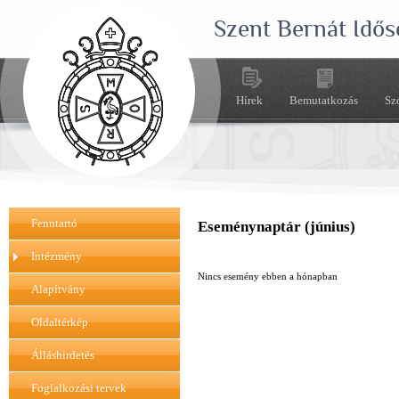
Szent Bernát Idős
Hírek
Bemutatkozás
Sz
Fenntartó
Eseménynaptár (június)
Intézmény
Nincs esemény ebben a hónapban
Alapítvány
Oldaltérkép
Álláshirdetés
Foglalkozási tervek